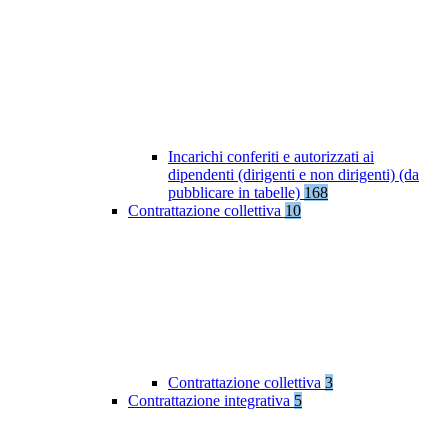
Incarichi conferiti e autorizzati ai
dipendenti (dirigenti e non dirigenti) (da
pubblicare in tabelle)
168
Contrattazione collettiva
10
Contrattazione collettiva
3
Contrattazione integrativa
5