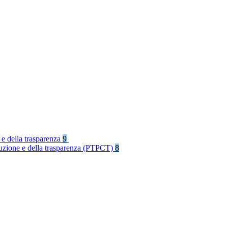
 e della trasparenza
9
rruzione e della trasparenza (PTPCT)
8