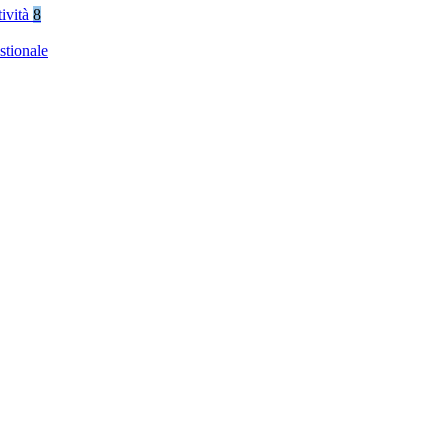
tività
8
stionale