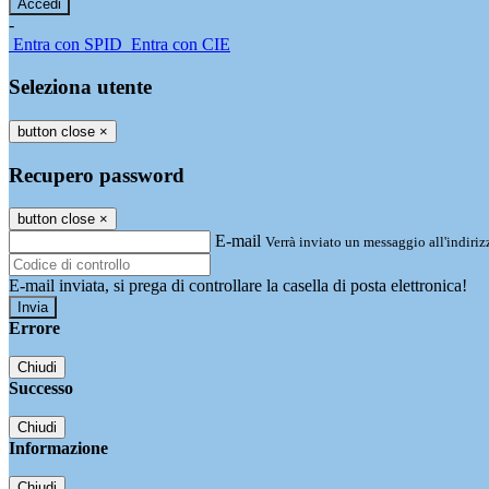
-
Entra con SPID
Entra con CIE
Seleziona utente
button close
×
Recupero password
button close
×
E-mail
Verrà inviato un messaggio all'indirizz
E-mail inviata, si prega di controllare la casella di posta elettronica!
Errore
Chiudi
Successo
Chiudi
Informazione
Chiudi