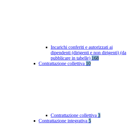
Incarichi conferiti e autorizzati ai
dipendenti (dirigenti e non dirigenti) (da
pubblicare in tabelle)
168
Contrattazione collettiva
10
Contrattazione collettiva
3
Contrattazione integrativa
5