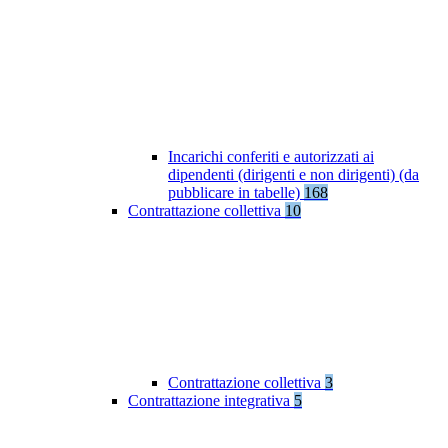
Incarichi conferiti e autorizzati ai
dipendenti (dirigenti e non dirigenti) (da
pubblicare in tabelle)
168
Contrattazione collettiva
10
Contrattazione collettiva
3
Contrattazione integrativa
5