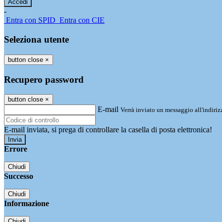
-
Entra con SPID
Entra con CIE
Seleziona utente
button close
×
Recupero password
button close
×
E-mail
Verrà inviato un messaggio all'indirizz
E-mail inviata, si prega di controllare la casella di posta elettronica!
Errore
Chiudi
Successo
Chiudi
Informazione
Chiudi