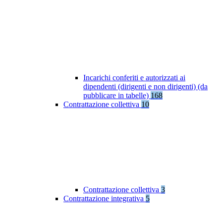
Incarichi conferiti e autorizzati ai
dipendenti (dirigenti e non dirigenti) (da
pubblicare in tabelle)
168
Contrattazione collettiva
10
Contrattazione collettiva
3
Contrattazione integrativa
5