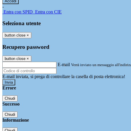
-
Entra con SPID
Entra con CIE
Seleziona utente
button close
×
Recupero password
button close
×
E-mail
Verrà inviato un messaggio all'indirizz
E-mail inviata, si prega di controllare la casella di posta elettronica!
Errore
Chiudi
Successo
Chiudi
Informazione
Chiudi