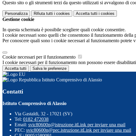
Questo sito o gli strumenti terzi da questo utilizzati si avvalgono di coo
Personalizza
Rifiuta tutti
i cookies
Accetta tutti
i cookies
Gestione cookie
In questa schermata è possibile scegliere quali cookie consentire.
I cookie necessari sono quelli che consentono il funzionamento della pi
Per conoscere quali sono i cookie necessari al funzionamento potete v
Cookie necessari per il funzionamento
I cookie necessari per il funzionamento non possono essere disabilitati.
Accetta tutti
Salva le preferenze
Istituto Comprensivo di Alassio
Contatti
Istituto Comprensivo di Alassio
Via Gastaldi, 32 - 17021 (SV)
Tel:
0182 472038
Email:
svic80600n@istruzione.it
Link per inviare una mail
PEC:
svic80600n@pec.istruzione.it
Link per inviare una mail
C.F.: 90051580091