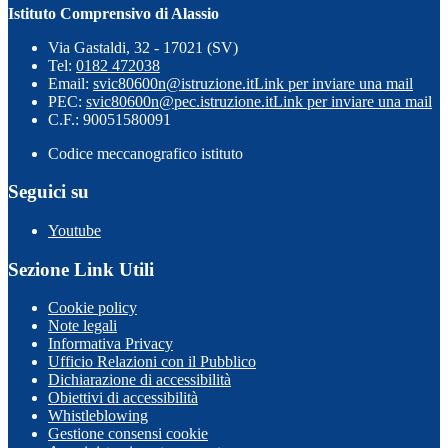
Istituto Comprensivo di Alassio
Via Gastaldi, 32 - 17021 (SV)
Tel:
0182 472038
Email:
svic80600n@istruzione.it
Link per inviare una mail
PEC:
svic80600n@pec.istruzione.it
Link per inviare una mail
C.F.: 90051580091
Codice meccanografico istituto
Seguici su
Youtube
Sezione Link Utili
Cookie policy
Note legali
Informativa Privacy
Ufficio Relazioni con il Pubblico
Dichiarazione di accessibilità
Obiettivi di accessibilità
Whistleblowing
Gestione consensi cookie