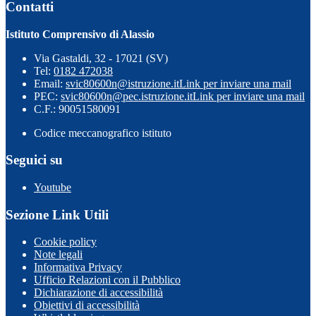
Contatti
Istituto Comprensivo di Alassio
Via Gastaldi, 32 - 17021 (SV)
Tel:
0182 472038
Email:
svic80600n@istruzione.it
Link per inviare una mail
PEC:
svic80600n@pec.istruzione.it
Link per inviare una mail
C.F.: 90051580091
Codice meccanografico istituto
Seguici su
Youtube
Sezione Link Utili
Cookie policy
Note legali
Informativa Privacy
Ufficio Relazioni con il Pubblico
Dichiarazione di accessibilità
Obiettivi di accessibilità