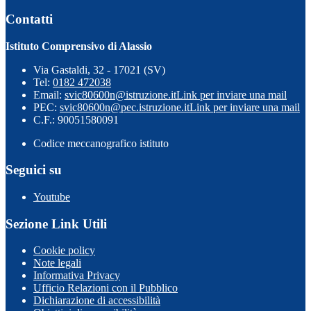
Contatti
Istituto Comprensivo di Alassio
Via Gastaldi, 32 - 17021 (SV)
Tel:
0182 472038
Email:
svic80600n@istruzione.it
Link per inviare una mail
PEC:
svic80600n@pec.istruzione.it
Link per inviare una mail
C.F.: 90051580091
Codice meccanografico istituto
Seguici su
Youtube
Sezione Link Utili
Cookie policy
Note legali
Informativa Privacy
Ufficio Relazioni con il Pubblico
Dichiarazione di accessibilità