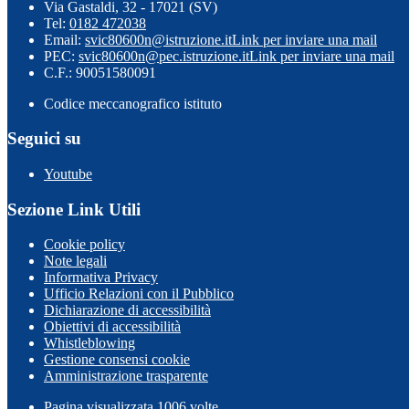
Via Gastaldi, 32 - 17021 (SV)
Tel:
0182 472038
Email:
svic80600n@istruzione.it
Link per inviare una mail
PEC:
svic80600n@pec.istruzione.it
Link per inviare una mail
C.F.: 90051580091
Codice meccanografico istituto
Seguici su
Youtube
Sezione Link Utili
Cookie policy
Note legali
Informativa Privacy
Ufficio Relazioni con il Pubblico
Dichiarazione di accessibilità
Obiettivi di accessibilità
Whistleblowing
Gestione consensi cookie
Amministrazione trasparente
Pagina visualizzata
1006
volte