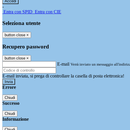
-
Entra con SPID
Entra con CIE
Seleziona utente
button close
×
Recupero password
button close
×
E-mail
Verrà inviato un messaggio all'indirizz
E-mail inviata, si prega di controllare la casella di posta elettronica!
Errore
Chiudi
Successo
Chiudi
Informazione
Chiudi