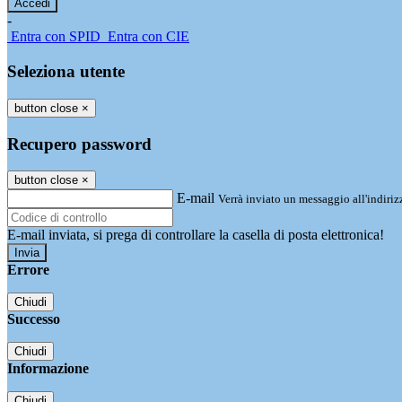
-
Entra con SPID
Entra con CIE
Seleziona utente
button close
×
Recupero password
button close
×
E-mail
Verrà inviato un messaggio all'indirizz
E-mail inviata, si prega di controllare la casella di posta elettronica!
Errore
Chiudi
Successo
Chiudi
Informazione
Chiudi