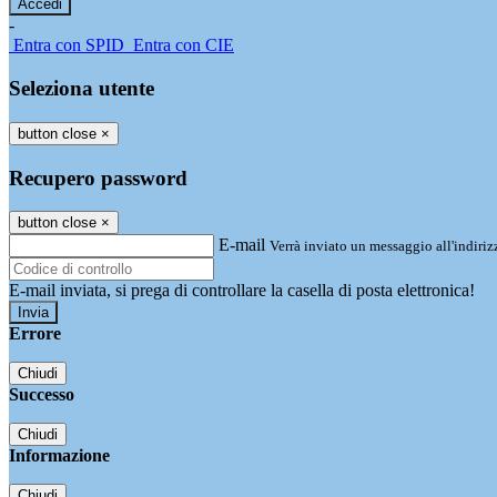
-
Entra con SPID
Entra con CIE
Seleziona utente
button close
×
Recupero password
button close
×
E-mail
Verrà inviato un messaggio all'indirizz
E-mail inviata, si prega di controllare la casella di posta elettronica!
Errore
Chiudi
Successo
Chiudi
Informazione
Chiudi