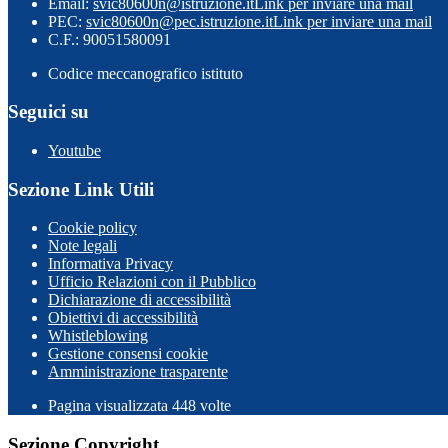
Email:
svic80600n@istruzione.it
Link per inviare una mail
PEC:
svic80600n@pec.istruzione.it
Link per inviare una mail
C.F.: 90051580091
Codice meccanografico istituto
Seguici su
Youtube
Sezione Link Utili
Cookie policy
Note legali
Informativa Privacy
Ufficio Relazioni con il Pubblico
Dichiarazione di accessibilità
Obiettivi di accessibilità
Whistleblowing
Gestione consensi cookie
Amministrazione trasparente
Pagina visualizzata
448
volte
Sezione Copyright