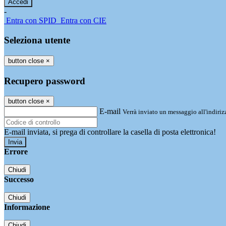
-
Entra con SPID
Entra con CIE
Seleziona utente
button close
×
Recupero password
button close
×
E-mail
Verrà inviato un messaggio all'indirizz
E-mail inviata, si prega di controllare la casella di posta elettronica!
Errore
Chiudi
Successo
Chiudi
Informazione
Chiudi