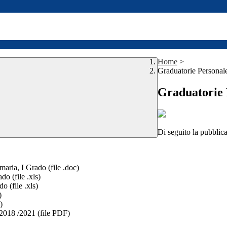
Home
>
Graduatorie Persona
Graduatorie 
Di seguito la pubblic
aria, I Grado (file .doc)
o (file .xls)
 (file .xls)
)
)
 2018 /2021 (file PDF)