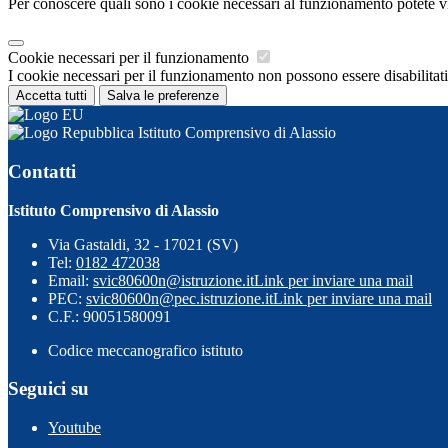
Per conoscere quali sono i cookie necessari al funzionamento potete v
Cookie necessari per il funzionamento
I cookie necessari per il funzionamento non possono essere disabilitati.
Accetta tutti
Salva le preferenze
Istituto Comprensivo di Alassio
Contatti
Istituto Comprensivo di Alassio
Via Gastaldi, 32 - 17021 (SV)
Tel:
0182 472038
Email:
svic80600n@istruzione.it
Link per inviare una mail
PEC:
svic80600n@pec.istruzione.it
Link per inviare una mail
C.F.: 90051580091
Codice meccanografico istituto
Seguici su
Youtube