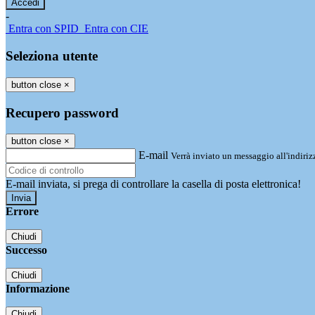
-
Entra con SPID
Entra con CIE
Seleziona utente
button close
×
Recupero password
button close
×
E-mail
Verrà inviato un messaggio all'indirizz
E-mail inviata, si prega di controllare la casella di posta elettronica!
Errore
Chiudi
Successo
Chiudi
Informazione
Chiudi