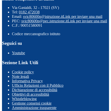
Via Gastaldi, 32 - 17021 (SV)
Tel:
0182 472038
Email:
svic80600n@istruzione.it
Link per inviare una mail
PEC:
svic80600n@pec.istruzione.it
Link per inviare una mail
C.F.: 90051580091
Codice meccanografico istituto
Seguici su
Youtube
Sezione Link Utili
Cookie policy
Note legali
Informativa Privacy
Ufficio Relazioni con il Pubblico
Dichiarazione di accessibilità
Obiettivi di accessibilità
Whistleblowing
Gestione consensi cookie
Amministrazione trasparente