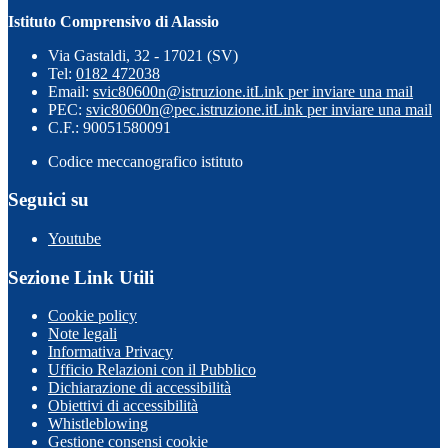
Istituto Comprensivo di Alassio
Via Gastaldi, 32 - 17021 (SV)
Tel:
0182 472038
Email:
svic80600n@istruzione.it
Link per inviare una mail
PEC:
svic80600n@pec.istruzione.it
Link per inviare una mail
C.F.: 90051580091
Codice meccanografico istituto
Seguici su
Youtube
Sezione Link Utili
Cookie policy
Note legali
Informativa Privacy
Ufficio Relazioni con il Pubblico
Dichiarazione di accessibilità
Obiettivi di accessibilità
Whistleblowing
Gestione consensi cookie