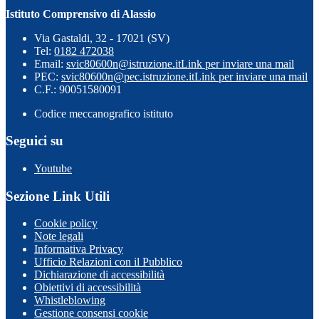
Istituto Comprensivo di Alassio
Via Gastaldi, 32 - 17021 (SV)
Tel:
0182 472038
Email:
svic80600n@istruzione.it
Link per inviare una mail
PEC:
svic80600n@pec.istruzione.it
Link per inviare una mail
C.F.: 90051580091
Codice meccanografico istituto
Seguici su
Youtube
Sezione Link Utili
Cookie policy
Note legali
Informativa Privacy
Ufficio Relazioni con il Pubblico
Dichiarazione di accessibilità
Obiettivi di accessibilità
Whistleblowing
Gestione consensi cookie