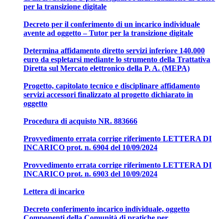
per la transizione digitale
Decreto per il conferimento di un incarico individuale
avente ad oggetto – Tutor per la transizione digitale
Determina affidamento diretto servizi inferiore 140.000
euro da espletarsi mediante lo strumento della Trattativa
Diretta sul Mercato elettronico della P. A. (MEPA)
Progetto, capitolato tecnico e disciplinare affidamento
servizi accessori finalizzato al progetto dichiarato in
oggetto
Procedura di acquisto NR. 883666
Provvedimento errata corrige riferimento LETTERA DI
INCARICO prot. n. 6904 del 10/09/2024
Provvedimento errata corrige riferimento LETTERA DI
INCARICO prot. n. 6903 del 10/09/2024
Lettera di incarico
Decreto conferimento incarico individuale, oggetto
Componenti della Comunità di pratiche per