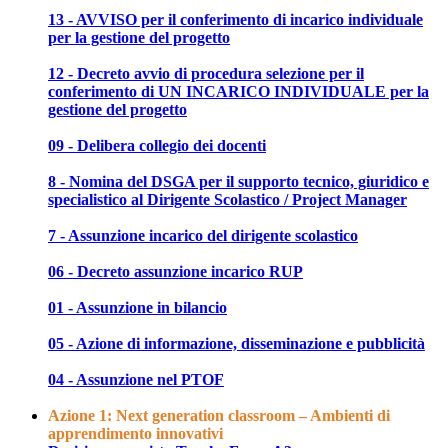
13 - AVVISO per il conferimento di incarico individuale
per la gestione del progetto
12 - Decreto avvio di procedura selezione per il
conferimento di UN INCARICO INDIVIDUALE per la
gestione del progetto
09 - Delibera collegio dei docenti
8 - Nomina del DSGA per il supporto tecnico, giuridico e
specialistico al Dirigente Scolastico / Project Manager
7 - Assunzione incarico del dirigente scolastico
06 - Decreto assunzione incarico RUP
01 - Assunzione in bilancio
05 - Azione di informazione, disseminazione e pubblicità
04 - Assunzione nel PTOF
Azione 1: Next generation classroom – Ambienti di
apprendimento innovativi