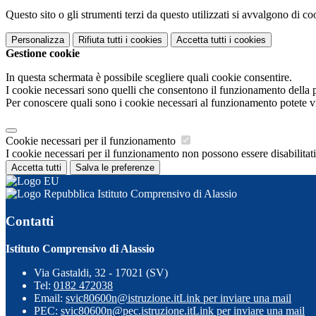
Questo sito o gli strumenti terzi da questo utilizzati si avvalgono di coo
Personalizza
Rifiuta tutti
i cookies
Accetta tutti
i cookies
Gestione cookie
In questa schermata è possibile scegliere quali cookie consentire.
I cookie necessari sono quelli che consentono il funzionamento della pi
Per conoscere quali sono i cookie necessari al funzionamento potete v
Cookie necessari per il funzionamento
I cookie necessari per il funzionamento non possono essere disabilitati.
Accetta tutti
Salva le preferenze
Istituto Comprensivo di Alassio
Contatti
Istituto Comprensivo di Alassio
Via Gastaldi, 32 - 17021 (SV)
Tel:
0182 472038
Email:
svic80600n@istruzione.it
Link per inviare una mail
PEC:
svic80600n@pec.istruzione.it
Link per inviare una mail