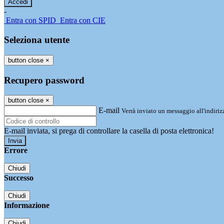
-
Entra con SPID
Entra con CIE
Seleziona utente
button close
×
Recupero password
button close
×
E-mail
Verrà inviato un messaggio all'indirizz
E-mail inviata, si prega di controllare la casella di posta elettronica!
Errore
Chiudi
Successo
Chiudi
Informazione
Chiudi