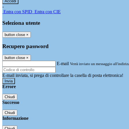
-
Entra con SPID
Entra con CIE
Seleziona utente
button close
×
Recupero password
button close
×
E-mail
Verrà inviato un messaggio all'indirizz
E-mail inviata, si prega di controllare la casella di posta elettronica!
Errore
Chiudi
Successo
Chiudi
Informazione
Chiudi