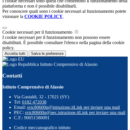
I cookie necessari sono quelli che consentono il funzionamento della
piattaforma e non è possibile disabilitarli.
Per conoscere quali sono i cookie necessari al funzionamento potete
visionare la
COOKIE POLICY
.
Cookie necessari per il funzionamento
I cookie necessari per il funzionamento non possono essere
disabilitati. È possibile consultare l'elenco nella pagina della cookie
policy.
Accetta tutti
Salva le preferenze
Istituto Comprensivo di Alassio
Contatti
Istituto Comprensivo di Alassio
Via Gastaldi, 32 - 17021 (SV)
Tel:
0182 472038
Email:
svic80600n@istruzione.it
Link per inviare una mail
PEC:
svic80600n@pec.istruzione.it
Link per inviare una mail
C.F.: 90051580091
Codice meccanografico istituto