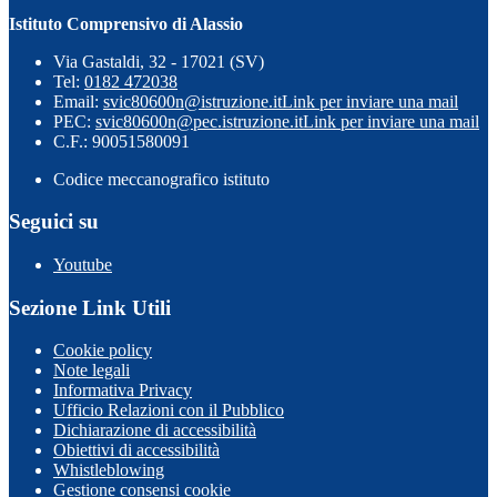
Istituto Comprensivo di Alassio
Via Gastaldi, 32 - 17021 (SV)
Tel:
0182 472038
Email:
svic80600n@istruzione.it
Link per inviare una mail
PEC:
svic80600n@pec.istruzione.it
Link per inviare una mail
C.F.: 90051580091
Codice meccanografico istituto
Seguici su
Youtube
Sezione Link Utili
Cookie policy
Note legali
Informativa Privacy
Ufficio Relazioni con il Pubblico
Dichiarazione di accessibilità
Obiettivi di accessibilità
Whistleblowing
Gestione consensi cookie