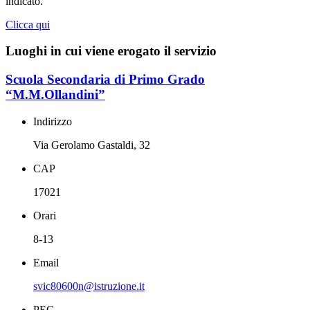
indicato.
Clicca qui
Luoghi in cui viene erogato il servizio
Scuola Secondaria di Primo Grado
“M.M.Ollandini”
Indirizzo
Via Gerolamo Gastaldi, 32
CAP
17021
Orari
8-13
Email
svic80600n@istruzione.it
PEC