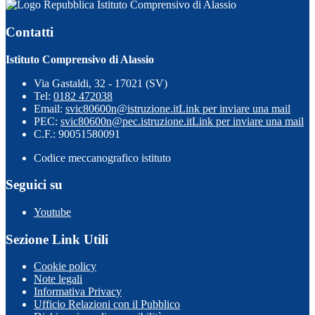
Istituto Comprensivo di Alassio
Contatti
Istituto Comprensivo di Alassio
Via Gastaldi, 32 - 17021 (SV)
Tel:
0182 472038
Email:
svic80600n@istruzione.it
Link per inviare una mail
PEC:
svic80600n@pec.istruzione.it
Link per inviare una mail
C.F.: 90051580091
Codice meccanografico istituto
Seguici su
Youtube
Sezione Link Utili
Cookie policy
Note legali
Informativa Privacy
Ufficio Relazioni con il Pubblico