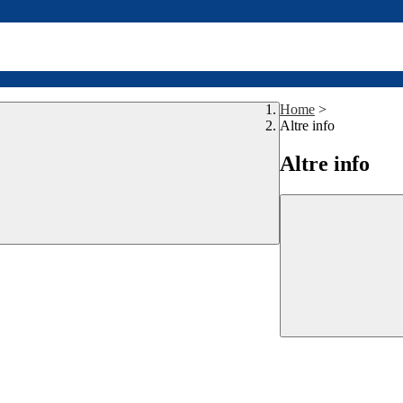
Home
>
Altre info
Altre info