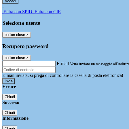
-
Entra con SPID
Entra con CIE
Seleziona utente
button close
×
Recupero password
button close
×
E-mail
Verrà inviato un messaggio all'indirizz
E-mail inviata, si prega di controllare la casella di posta elettronica!
Errore
Chiudi
Successo
Chiudi
Informazione
Chiudi