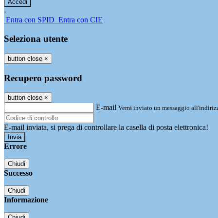
-
Entra con SPID
Entra con CIE
Seleziona utente
button close
×
Recupero password
button close
×
E-mail
Verrà inviato un messaggio all'indirizz
E-mail inviata, si prega di controllare la casella di posta elettronica!
Errore
Chiudi
Successo
Chiudi
Informazione
Chiudi