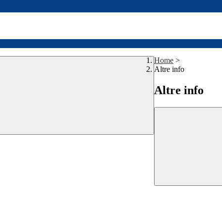
Home
>
Altre info
Altre info