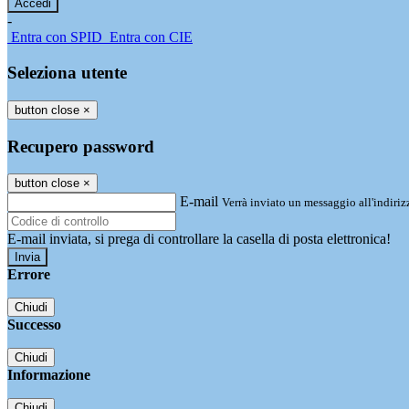
-
Entra con SPID
Entra con CIE
Seleziona utente
button close
×
Recupero password
button close
×
E-mail
Verrà inviato un messaggio all'indirizz
E-mail inviata, si prega di controllare la casella di posta elettronica!
Errore
Chiudi
Successo
Chiudi
Informazione
Chiudi