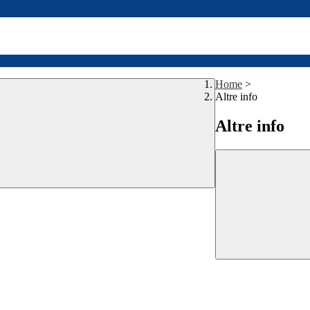
Home
>
Altre info
Altre info