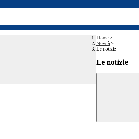
Home
>
Novità
>
Le notizie
Le notizie