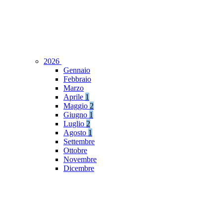
2026
Gennaio
Febbraio
Marzo
Aprile
1
Maggio
2
Giugno
1
Luglio
2
Agosto
1
Settembre
Ottobre
Novembre
Dicembre