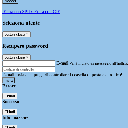
-
Entra con SPID
Entra con CIE
Seleziona utente
button close
×
Recupero password
button close
×
E-mail
Verrà inviato un messaggio all'indirizz
E-mail inviata, si prega di controllare la casella di posta elettronica!
Errore
Chiudi
Successo
Chiudi
Informazione
Chiudi