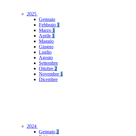
2025
Gennaio
Febbraio
1
Marzo
1
Aprile
1
Maggio
Giugno
Luglio
Agosto
Settembre
Ottobre
2
Novembre
1
Dicembre
2024
Gennaio
2