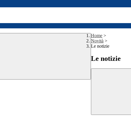
Home
>
Novità
>
Le notizie
Le notizie