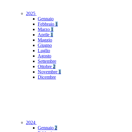
2025
Gennaio
Febbraio
1
Marzo
1
Aprile
1
Maggio
Giugno
Luglio
Agosto
Settembre
Ottobre
2
Novembre
1
Dicembre
2024
Gennaio
2