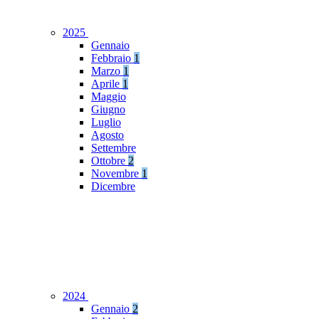
2025
Gennaio
Febbraio
1
Marzo
1
Aprile
1
Maggio
Giugno
Luglio
Agosto
Settembre
Ottobre
2
Novembre
1
Dicembre
2024
Gennaio
2