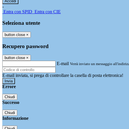
-
Entra con SPID
Entra con CIE
Seleziona utente
button close
×
Recupero password
button close
×
E-mail
Verrà inviato un messaggio all'indirizz
E-mail inviata, si prega di controllare la casella di posta elettronica!
Errore
Chiudi
Successo
Chiudi
Informazione
Chiudi