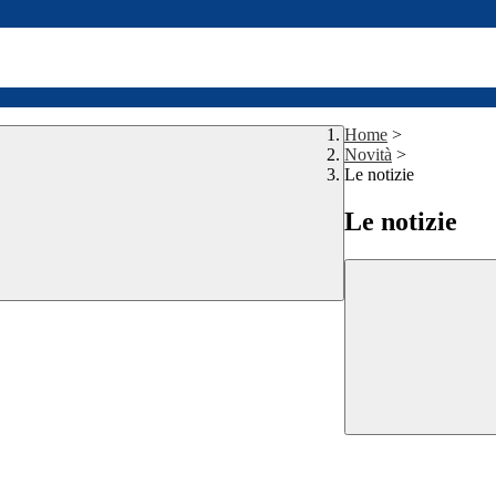
Home
>
Novità
>
Le notizie
Le notizie