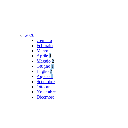
2026
Gennaio
Febbraio
Marzo
Aprile
1
Maggio
2
Giugno
1
Luglio
2
Agosto
1
Settembre
Ottobre
Novembre
Dicembre