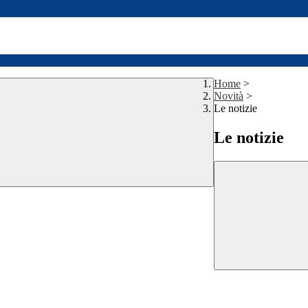
Home
>
Novità
>
Le notizie
Le notizie