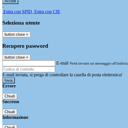
-
Entra con SPID
Entra con CIE
Seleziona utente
button close
×
Recupero password
button close
×
E-mail
Verrà inviato un messaggio all'indirizz
E-mail inviata, si prega di controllare la casella di posta elettronica!
Errore
Chiudi
Successo
Chiudi
Informazione
Chiudi