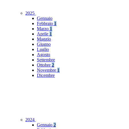
2025
Gennaio
Febbraio
1
Marzo
1
Aprile
1
Maggio
Giugno
Luglio
Agosto
Settembre
Ottobre
2
Novembre
1
Dicembre
2024
Gennaio
2