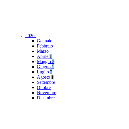
2026
Gennaio
Febbraio
Marzo
Aprile
1
Maggio
2
Giugno
1
Luglio
2
Agosto
1
Settembre
Ottobre
Novembre
Dicembre