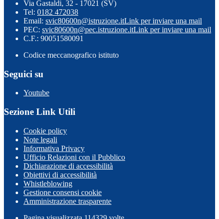
Via Gastaldi, 32 - 17021 (SV)
Tel:
0182 472038
Email:
svic80600n@istruzione.it
Link per inviare una mail
PEC:
svic80600n@pec.istruzione.it
Link per inviare una mail
C.F.: 90051580091
Codice meccanografico istituto
Seguici su
Youtube
Sezione Link Utili
Cookie policy
Note legali
Informativa Privacy
Ufficio Relazioni con il Pubblico
Dichiarazione di accessibilità
Obiettivi di accessibilità
Whistleblowing
Gestione consensi cookie
Amministrazione trasparente
Pagina visualizzata
114329
volte