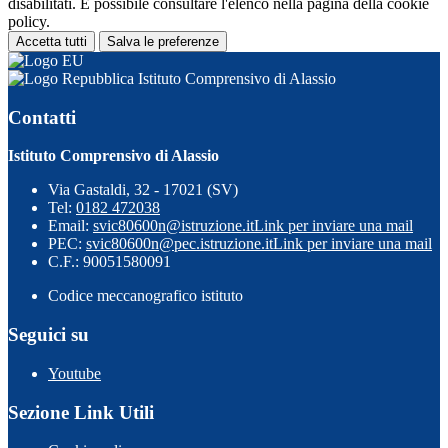
disabilitati. È possibile consultare l'elenco nella pagina della cookie
policy.
Accetta tutti
Salva le preferenze
Istituto Comprensivo di Alassio
Contatti
Istituto Comprensivo di Alassio
Via Gastaldi, 32 - 17021 (SV)
Tel:
0182 472038
Email:
svic80600n@istruzione.it
Link per inviare una mail
PEC:
svic80600n@pec.istruzione.it
Link per inviare una mail
C.F.: 90051580091
Codice meccanografico istituto
Seguici su
Youtube
Sezione Link Utili