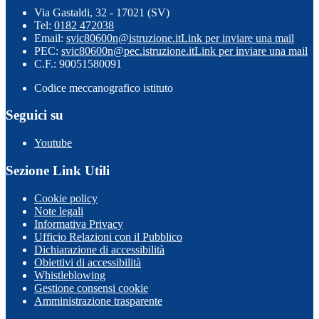
Via Gastaldi, 32 - 17021 (SV)
Tel:
0182 472038
Email:
svic80600n@istruzione.it
Link per inviare una mail
PEC:
svic80600n@pec.istruzione.it
Link per inviare una mail
C.F.: 90051580091
Codice meccanografico istituto
Seguici su
Youtube
Sezione Link Utili
Cookie policy
Note legali
Informativa Privacy
Ufficio Relazioni con il Pubblico
Dichiarazione di accessibilità
Obiettivi di accessibilità
Whistleblowing
Gestione consensi cookie
Amministrazione trasparente