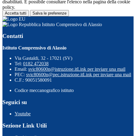
disabilitati. È possibile consultare l'elenco nella pagina della cookie
policy.
Accetta tutti
Salva le preferenze
Istituto Comprensivo di Alassio
Contatti
Istituto Comprensivo di Alassio
Via Gastaldi, 32 - 17021 (SV)
Tel:
0182 472038
Email:
svic80600n@istruzione.it
Link per inviare una mail
PEC:
svic80600n@pec.istruzione.it
Link per inviare una mail
C.F.: 90051580091
Codice meccanografico istituto
Seguici su
Youtube
Sezione Link Utili