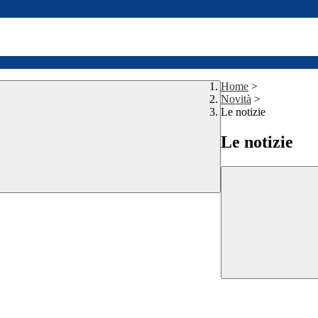
Home
>
Novità
>
Le notizie
Le notizie