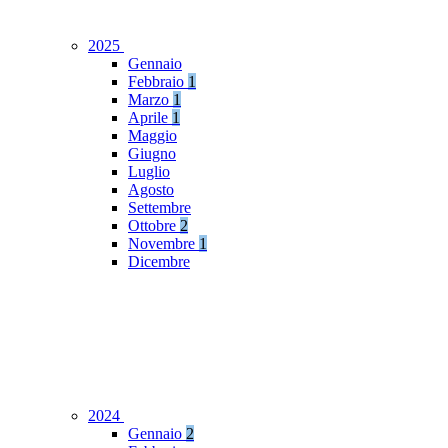
2025
Gennaio
Febbraio
1
Marzo
1
Aprile
1
Maggio
Giugno
Luglio
Agosto
Settembre
Ottobre
2
Novembre
1
Dicembre
2024
Gennaio
2