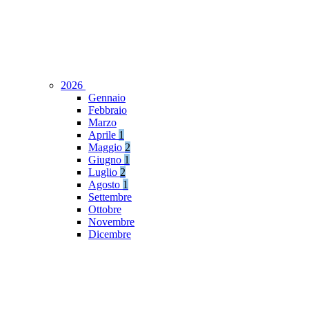
2026
Gennaio
Febbraio
Marzo
Aprile
1
Maggio
2
Giugno
1
Luglio
2
Agosto
1
Settembre
Ottobre
Novembre
Dicembre