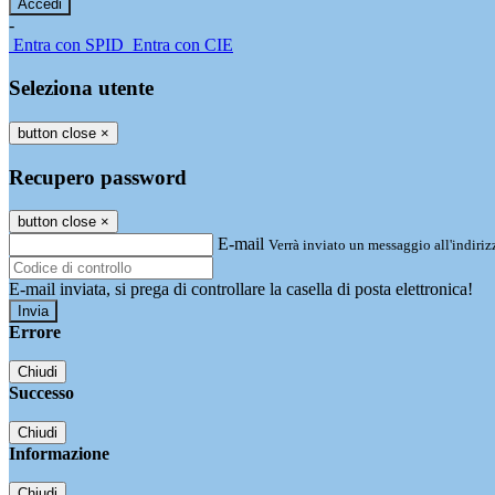
-
Entra con SPID
Entra con CIE
Seleziona utente
button close
×
Recupero password
button close
×
E-mail
Verrà inviato un messaggio all'indirizz
E-mail inviata, si prega di controllare la casella di posta elettronica!
Errore
Chiudi
Successo
Chiudi
Informazione
Chiudi