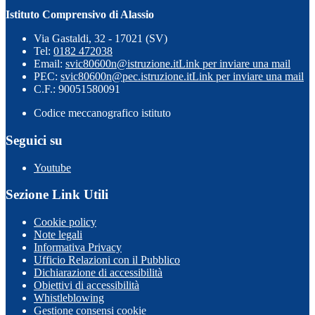
Istituto Comprensivo di Alassio
Via Gastaldi, 32 - 17021 (SV)
Tel:
0182 472038
Email:
svic80600n@istruzione.it
Link per inviare una mail
PEC:
svic80600n@pec.istruzione.it
Link per inviare una mail
C.F.: 90051580091
Codice meccanografico istituto
Seguici su
Youtube
Sezione Link Utili
Cookie policy
Note legali
Informativa Privacy
Ufficio Relazioni con il Pubblico
Dichiarazione di accessibilità
Obiettivi di accessibilità
Whistleblowing
Gestione consensi cookie