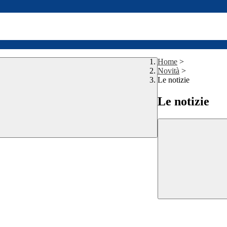
Home
>
Novità
>
Le notizie
Le notizie