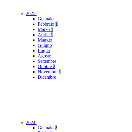
2025
Gennaio
Febbraio
1
Marzo
1
Aprile
1
Maggio
Giugno
Luglio
Agosto
Settembre
Ottobre
2
Novembre
1
Dicembre
2024
Gennaio
2