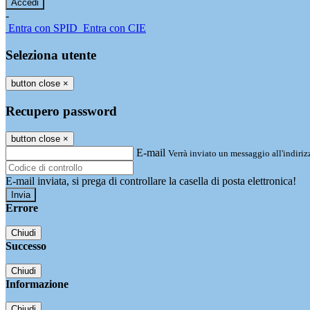
-
Entra con SPID
Entra con CIE
Seleziona utente
button close
×
Recupero password
button close
×
E-mail
Verrà inviato un messaggio all'indirizz
E-mail inviata, si prega di controllare la casella di posta elettronica!
Errore
Chiudi
Successo
Chiudi
Informazione
Chiudi