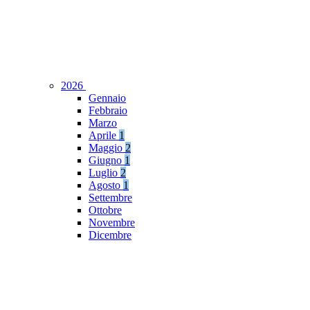
2026
Gennaio
Febbraio
Marzo
Aprile
1
Maggio
2
Giugno
1
Luglio
2
Agosto
1
Settembre
Ottobre
Novembre
Dicembre