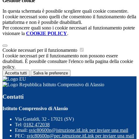
Gestione cookie
In questa schermata è possibile scegliere quali cookie consentire.
I cookie necessari sono quelli che consentono il funzionamento della
piattaforma e non è possibile disabilitarli.
Per conoscere quali sono i cookie necessari al funzionamento potete
visionare la
COOKIE POLICY
.
Cookie necessari per il funzionamento
I cookie necessari per il funzionamento non possono essere
disabilitati. È possibile consultare l'elenco nella pagina della cookie
policy.
Accetta tutti
Salva le preferenze
Istituto Comprensivo di Alassio
Contatti
Istituto Comprensivo di Alassio
Via Gastaldi, 32 - 17021 (SV)
Tel:
0182 472038
Email:
svic80600n@istruzione.it
Link per inviare una mail
PEC:
svic80600n@pec.istruzione.it
Link per inviare una mail