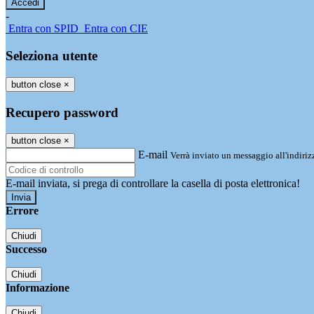
-
Entra con SPID
Entra con CIE
Seleziona utente
button close
×
Recupero password
button close
×
E-mail
Verrà inviato un messaggio all'indirizz
E-mail inviata, si prega di controllare la casella di posta elettronica!
Errore
Chiudi
Successo
Chiudi
Informazione
Chiudi