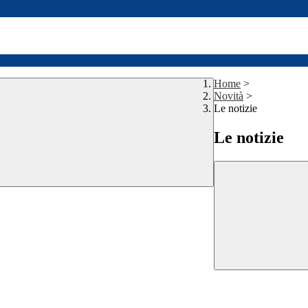
Home
>
Novità
>
Le notizie
Le notizie