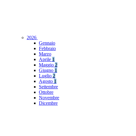
2026
Gennaio
Febbraio
Marzo
Aprile
1
Maggio
2
Giugno
1
Luglio
2
Agosto
1
Settembre
Ottobre
Novembre
Dicembre