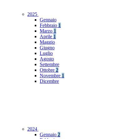
2025
Gennaio
Febbraio
1
Marzo
1
Aprile
1
Maggio
Giugno
Luglio
Agosto
Settembre
Ottobre
2
Novembre
1
Dicembre
2024
Gennaio
2